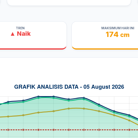
TREN
MAKSIMUM HARI INI
▲ Naik
174
cm