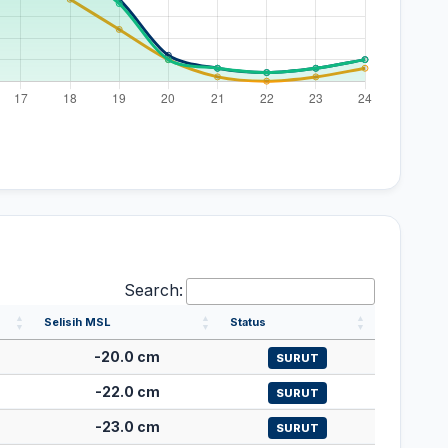
Search:
Selisih MSL
Status
-20.0 cm
SURUT
-22.0 cm
SURUT
-23.0 cm
SURUT