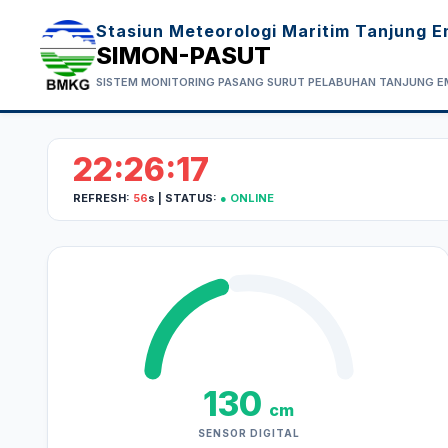
Stasiun Meteorologi Maritim Tanjung 
SIMON-PASUT
SISTEM MONITORING PASANG SURUT PELABUHAN TANJUNG 
22:26:18
REFRESH:
55
s | STATUS:
● ONLINE
130
cm
SENSOR DIGITAL