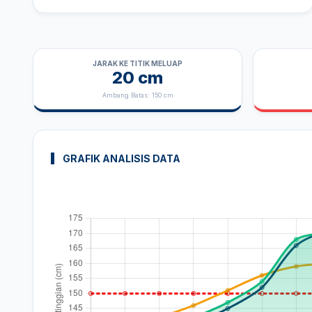
JARAK KE TITIK MELUAP
20 cm
Ambang Batas: 150 cm
GRAFIK ANALISIS DATA